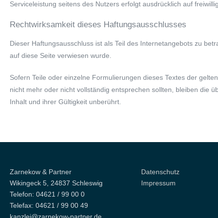
Serviceleistung seitens des Nutzers erfolgt ausdrücklich auf freiwilli
Rechtwirksamkeit dieses Haftungsausschlusses
Dieser Haftungsausschluss ist als Teil des Internetangebots zu bet
auf diese Seite verwiesen wurde.
Sofern Teile oder einzelne Formulierungen dieses Textes der gelte
nicht mehr oder nicht vollständig entsprechen sollten, bleiben die üb
Inhalt und ihrer Gültigkeit unberührt.
Zarnekow & Partner
Datenschutz
Wikingeck 5, 24837 Schleswig
Impressum
Telefon: 04621 / 99 00 0
Telefax: 04621 / 99 00 49
kanzlei@zarnekow-partner.de