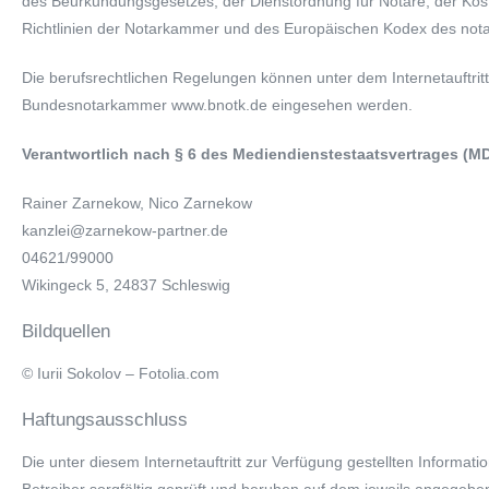
des Beurkundungsgesetzes, der Dienstordnung für Notare, der Kos
Richtlinien der Notarkammer und des Europäischen Kodex des notar
Die berufsrechtlichen Regelungen können unter dem Internetauftritt
Bundesnotarkammer www.bnotk.de eingesehen werden.
Verantwortlich nach § 6 des Mediendienstestaatsvertrages (M
Rainer Zarnekow, Nico Zarnekow
kanzlei@zarnekow-partner.de
04621/99000
Wikingeck 5, 24837 Schleswig
Bildquellen
© Iurii Sokolov – Fotolia.com
Haftungsausschluss
Die unter diesem Internetauftritt zur Verfügung gestellten Informa