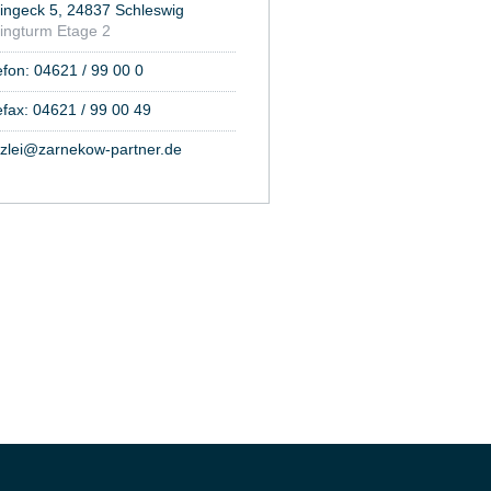
ingeck 5, 24837 Schleswig
ingturm Etage 2
efon: 04621 / 99 00 0
efax: 04621 / 99 00 49
zlei@zarnekow-partner.de