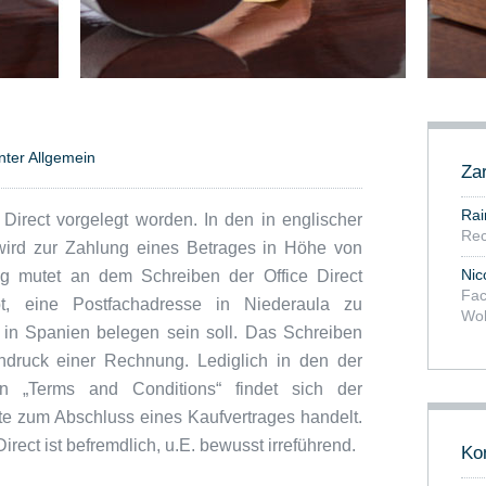
unter
Allgemein
Za
Rai
Direct vorgelegt worden. In den in englischer
Rec
wird zur Zahlung eines Betrages in Höhe von
Nic
ig mutet an dem Schreiben der Office Direct
Fac
bt, eine Postfachadresse in Niederaula zu
Woh
h in Spanien belegen sein soll. Das Schreiben
indruck einer Rechnung. Lediglich in den der
en „Terms and Conditions“ findet sich der
e zum Abschluss eines Kaufvertrages handelt.
rect ist befremdlich, u.E. bewusst irreführend.
Ko